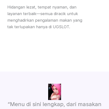
Hidangan lezat, tempat nyaman, dan
layanan terbaik—semua diracik untuk
menghadirkan pengalaman makan yang
tak terlupakan hanya di UGSLOT.
“Menu di sini lengkap, dari masakan