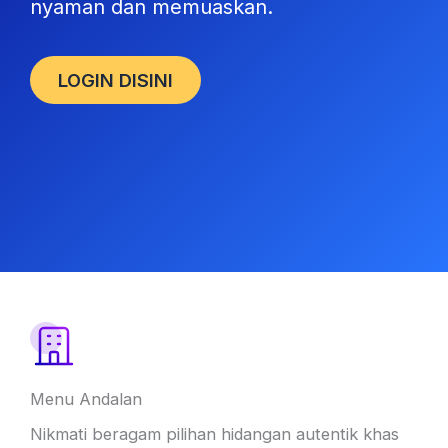
nyaman dan memuaskan.
LOGIN DISINI
Menu Andalan
Nikmati beragam pilihan hidangan autentik khas