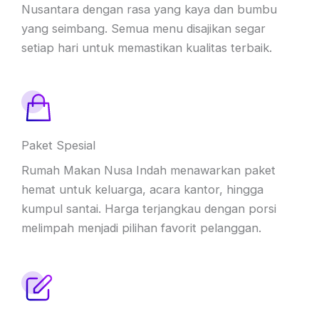
Nusantara dengan rasa yang kaya dan bumbu
yang seimbang. Semua menu disajikan segar
setiap hari untuk memastikan kualitas terbaik.
Paket Spesial
Rumah Makan Nusa Indah menawarkan paket
hemat untuk keluarga, acara kantor, hingga
kumpul santai. Harga terjangkau dengan porsi
melimpah menjadi pilihan favorit pelanggan.