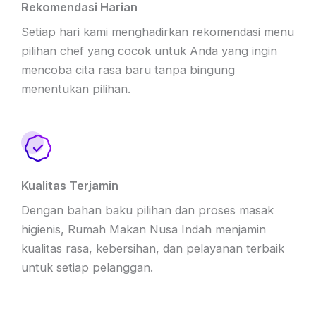
Rekomendasi Harian
Setiap hari kami menghadirkan rekomendasi menu
pilihan chef yang cocok untuk Anda yang ingin
mencoba cita rasa baru tanpa bingung
menentukan pilihan.
Kualitas Terjamin
Dengan bahan baku pilihan dan proses masak
higienis, Rumah Makan Nusa Indah menjamin
kualitas rasa, kebersihan, dan pelayanan terbaik
untuk setiap pelanggan.