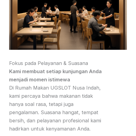
Fokus pada Pelayanan & Suasana
Kami membuat setiap kunjungan Anda
menjadi momen istimewa
Di Rumah Makan UGSLOT Nusa Indah,
kami percaya bahwa makanan tidak
hanya soal rasa, tetapi juga
pengalaman. Suasana hangat, tempat
bersih, dan pelayanan profesional kami
hadirkan untuk kenyamanan Anda.