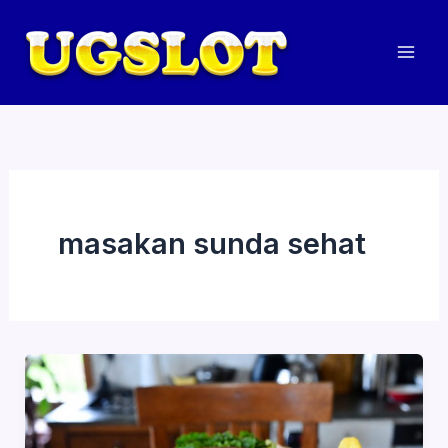
Skip
to
content
Mai
Men
masakan sunda sehat